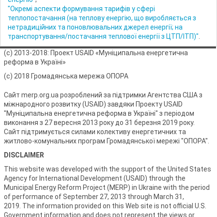
"Окремі аспекти формування тарифів у сфері
теплопостачання (на теплову енергію, що виробляється з
нетрадиційних та поновлювальних джерел енергії; на
транспортування/постачання теплової енергії з ЦТП/ІТП)"
.
(с) 2013-2018: Проект USAID «Муніципальна енергетична
реформа в Україні»
(с) 2018 Громадянська мережа ОПОРА
Сайт merp.org.ua розроблений за підтримки Агентства США з
міжнародного розвитку (USAID) завдяки Проекту USAID
"Муніципальна енергетична реформа в Україні" з періодом
виконання з 27 вересня 2013 року до 31 березня 2019 року.
Сайт підтримується силами колективу енергетичних та
житлово-комунальних програм Громадянської мережі "ОПОРА".
DISCLAIMER
This website was developed with the support of the United States
Agency for International Development (USAID) through the
Municipal Energy Reform Project (MERP) in Ukraine with the period
of performance of September 27, 2013 through March 31,
2019. The information provided on this Web site is not official U.S.
Government information and does not represent the views or