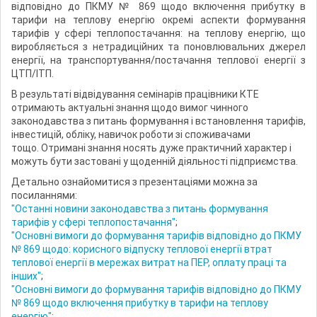
відповідно до ПКМУ № 869 щодо включення прибутку в
тарифи на теплову енергію окремі аспекти формування
тарифів у сфері теплопостачання: на теплову енергію, що
виробляється з нетрадиційних та поновлювальних джерел
енергії, на транспортування/постачання теплової енергії з
ЦТП/ІТП.
В результаті відвідування семінарів працівники КТЕ
отримають актуальні знання щодо вимог чинного
законодавства з питань формування і встановлення тарифів,
інвестицій, обліку, навичок роботи зі споживачами
тощо. Отримані знання носять дуже практичний характер і
можуть бути застовані у щоденній діяльності підприємства.
Детально ознайомитися з презентаціями можна за
посиланнями:
"Останні новини законодавства з питань формування
тарифів у сфері теплопостачання"
;
"Основні вимоги до формування тарифів відповідно до ПКМУ
№ 869 щодо: корисного відпуску теплової енергії втрат
теплової енергії в мережах витрат на ПЕР, оплату праці та
інших"
;
"Основні вимоги до формування тарифів відповідно до ПКМУ
№ 869 щодо включення прибутку в тарифи на теплову
енергію"
;