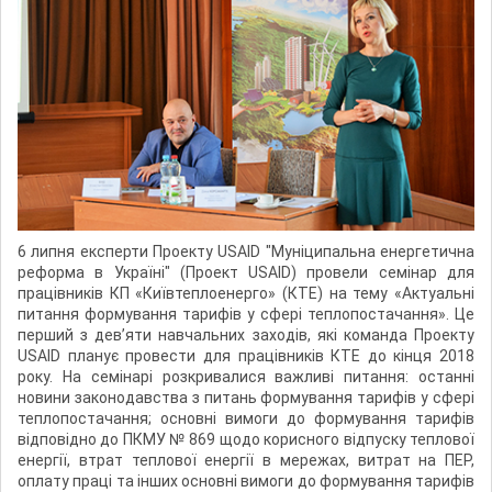
6 липня експерти Проекту USAID "Муніципальна енергетична
реформа в Україні" (Проект USAID) провели семінар для
працівників КП «Київтеплоенерго» (КТЕ) на тему «Актуальні
питання формування тарифів у сфері теплопостачання». Це
перший з дев’яти навчальних заходів, які команда Проекту
USAID планує провести для працівників КТЕ до кінця 2018
року. На семінарі розкривалися важливі питання: oстанні
новини законодавства з питань формування тарифів у сфері
теплопостачання; основні вимоги до формування тарифів
відповідно до ПКМУ № 869 щодо корисного відпуску теплової
енергії, втрат теплової енергії в мережах, витрат на ПЕР,
оплату праці та інших основні вимоги до формування тарифів