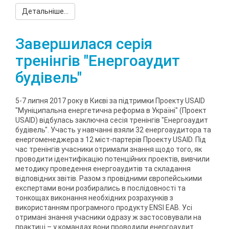
Детальніше...
Завершилася серія
тренінгів "Енергоаудит
будівель"
5-7 липня 2017 року в Києві за підтримки Проекту USAID
"Муніципальна енергетична реформа в Україні" (Проект
USAID) відбулась заключна сесія тренінгів "Енергоаудит
будівель". Участь у навчанні взяли 32 енергоаудитора та
енергоменеджера з 12 міст-партерів Проекту USAID. Під
час тренінгів учасники отримали знання щодо того, як
проводити ідентифікацію потенційних проектів, вивчили
методику проведення енергоаудитів та складання
відповідних звітів. Разом з провідними європейськими
експертами вони розбирались в послідовності та
тонкощах виконання необхідних розрахунків з
використанням програмного продукту ENSI ЕАВ. Усі
отримані знання учасники одразу ж застосовували на
практиці – у командах вони проводили енергоаудит