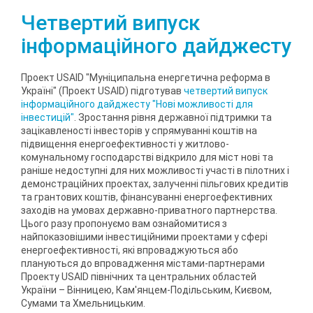
Четвертий випуск
інформаційного дайджесту
Проект USAID "Муніципальна енергетична реформа в
Україні" (Проект USAID) підготував
четвертий випуск
інформаційного дайджесту "Нові можливості для
інвестицій"
. Зростання рівня державної підтримки та
зацікавленості інвесторів у спрямуванні коштів на
підвищення енергоефективності у житлово-
комунальному господарстві відкрило для міст нові та
раніше недоступні для них можливості участі в пілотних і
демонстраційних проектах, залученні пільгових кредитів
та грантових коштів, фінансуванні енергоефективних
заходів на умовах державно-приватного партнерства.
Цього разу пропонуємо вам ознайомитися з
найпоказовішими інвестиційними проектами у сфері
енергоефективності, які впроваджуються або
плануються до впровадження містами-партнерами
Проекту USAID північних та центральних областей
України – Вінницею, Кам'янцем-Подільським, Києвом,
Сумами та Хмельницьким.