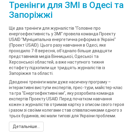
Тренінги для ЗМІ в Одесі та
Запоріжжі
Ще два тренінги для журналістів "Головне про
енергоефективність у ЗМІ" провела команда Проекту
USAID "Муніципальна енергетична реформа в Україні"
(Проект USAID). Цього разу навчання в Одесі, яке
проходило 7-8 вересня, об’єднало більше двадцяти
представників медіа Вінницької, Одеської та
Херсонської областей, а вже наступного тижня
естафету підхопили ще тридцять журналістів із
Запоріжжя та області.
Дводенні тренінги мали дуже насичену програму –
інтерактивні виступи експертів, прес-тури, майстер-клас
та гра "Енергоефективні ми", яку розробила команда
експертів Проекту USAID. Перед початком навчання
кожен з журналістів отримав картку з описом свого героя
і разом зі своїми колегами став співвласниками одного з
трьох будинків, які мали типові для України проблеми.
Детальніше...