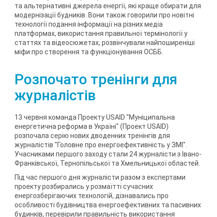
та альтернативні джерела енергії, які краще обирати для
модернізації будників. Вони також говорили про новітні
технології подання інформації на різних медіа
платформах, використання правильної термінології у
статтях та відеосюжетах, розвінчували найпоширеніші
міфи про створення та функціонування ОСББ.
Розпочато тренінги для
журналістів
13 червня команда Проекту USAID "Муніципальна
енергетична реформа в Україні" (Проект USAID)
розпочала серію нових дводенних тренінгів для
журналістів "Головне про енергоефективність у ЗМІ".
Учасниками першого заходу стали 24 журналісти з Івано-
Франківської, Тернопільської та Хмельницької областей.
Під час першого дня журналісти разом з експертами
проекту розбирались у розмаїтті сучасних
енергозберігаючих технологій, дізнавались про
особливості будівництва енергоефективних та пасивних
будинків, перевірили правильність використання