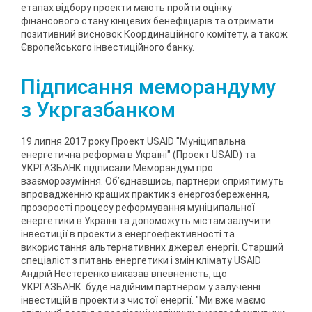
етапах відбору проекти мають пройти оцінку
фінансового стану кінцевих бенефіціарів та отримати
позитивний висновок Координаційного комітету, а також
Європейського інвестиційного банку.
Підписання меморандуму
з Укргазбанком
19 липня 2017 року Проект USAID "Муніципальна
енергетична реформа в Україні" (Проект USAID) та
УКРГАЗБАНК підписали Меморандум про
взаєморозуміння. Об’єднавшись, партнери сприятимуть
впровадженню кращих практик з енергозбереження,
прозорості процесу реформування муніципальної
енергетики в Україні та допоможуть містам залучити
інвестиції в проекти з енергоефективності та
використання альтернативних джерел енергії. Старший
спеціаліст з питань енергетики і змін клімату USAID
Андрій Нестеренко виказав впевненість, що
УКРГАЗБАНК буде надійним партнером у залученні
інвестицій в проекти з чистої енергії. "Ми вже маємо