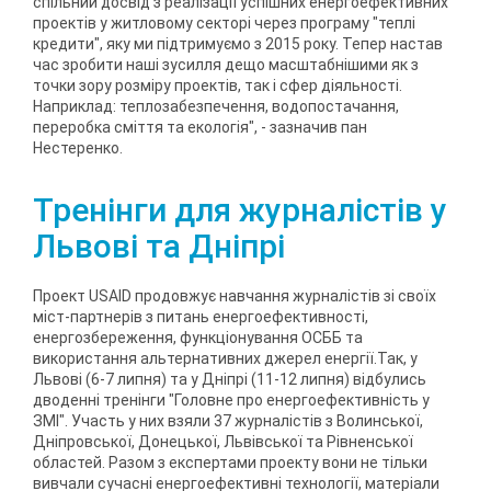
спільний досвід з реалізації успішних енергоефективних
проектів у житловому секторі через програму "теплі
кредити", яку ми підтримуємо з 2015 року. Тепер настав
час зробити наші зусилля дещо масштабнішими як з
точки зору розміру проектів, так і сфер діяльності.
Наприклад: теплозабезпечення, водопостачання,
переробка сміття та екологія", - зазначив пан
Нестеренко.
Тренінги для журналістів у
Львові та Дніпрі
Проект USAID продовжує навчання журналістів зі своїх
міст-партнерів з питань енергоефективності,
енергозбереження, функціонування ОСББ та
використання альтернативних джерел енергії.Так, у
Львові (6-7 липня) та у Дніпрі (11-12 липня) відбулись
дводенні тренінги "Головне про енергоефективність у
ЗМІ". Участь у них взяли 37 журналістів з Волинської,
Дніпровської, Донецької, Львівської та Рівненської
областей. Разом з експертами проекту вони не тільки
вивчали сучасні енергоефективні технології, матеріали