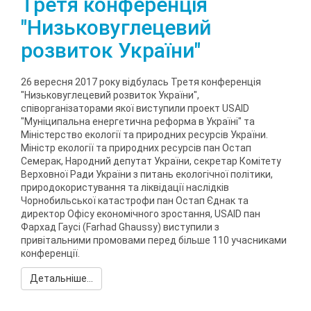
Третя конференція
"Низьковуглецевий
розвиток України"
26 вересня 2017 року відбулась Третя конференція
"Низьковуглецевий розвиток України",
співорганізаторами якої виступили проект USAID
"Муніципальна енергетична реформа в Україні" та
Міністерство екології та природних ресурсів України.
Міністр екології та природних ресурсів пан Остап
Семерак, Народний депутат України, секретар Комітету
Верховної Ради України з питань екологічної політики,
природокористування та ліквідації наслідків
Чорнобильської катастрофи пан Остап Єднак та
директор Офісу економічного зростання, USAID пан
Фархад Гаусі (Farhad Ghaussy) виступили з
привітальними промовами перед більше 110 учасниками
конференції.
Детальніше...