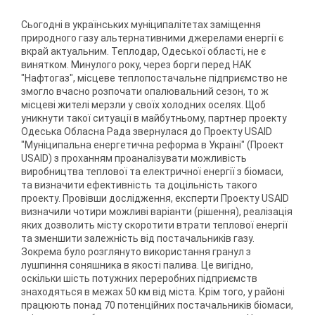
Сьогодні в українських муніципалітетах заміщення
природного газу альтернативними джерелами енергії є
вкрай актуальним. Теплодар, Одеської області, не є
винятком. Минулого року, через борги перед НАК
"Нафтогаз", місцеве теплопостачальне підприємство не
змогло вчасно розпочати опалювальний сезон, то ж
місцеві жителі мерзли у своїх холодних оселях. Щоб
уникнути такої ситуації в майбутньому, партнер проекту
Одеська Обласна Рада звернулася до Проекту USAID
"Муніципальна енергетична реформа в Україні" (Проект
USAID) з проханням проаналізувати можливість
виробництва теплової та електричної енергії з біомаси,
та визначити ефективність та доцільність такого
проекту. Провівши дослідження, експерти Проекту USAID
визначили чотири можливі варіанти (рішення), реалізація
яких дозволить місту скоротити втрати теплової енергії
та зменшити залежність від постачальників газу.
Зокрема було розглянуто використання гранул з
лушпиння соняшника в якості палива. Це вигідно,
оскільки шість потужних переробних підприємств
знаходяться в межах 50 км від міста. Крім того, у районі
працюють понад 70 потенційних постачальників біомаси,