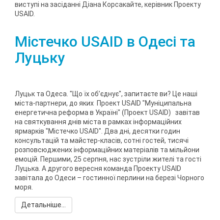
виступі на засіданні Діана Корсакайте, керівник Проекту
USAID.
Містечко USAID в Одесі та
Луцьку
Луцьк та Одеса. "Що їх об’єднує", запитаєте ви? Це наші
міста-партнери, до яких Проект USAID "Муніципальна
енергетична реформа в Україні" (Проект USAID) завітав
на святкування днів міста в рамках інформаційних
ярмарків "Містечко USAID". Два дні, десятки годин
консультацій та майстер-класів, сотні гостей, тисячі
розповсюджених інформаційних матеріалів та мільйони
емоцій. Першими, 25 серпня, нас зустріли жителі та гості
Луцька. А другого вересня команда Проекту USAID
завітала до Одеси – гостинної перлини на березі Чорного
моря.
Детальніше...