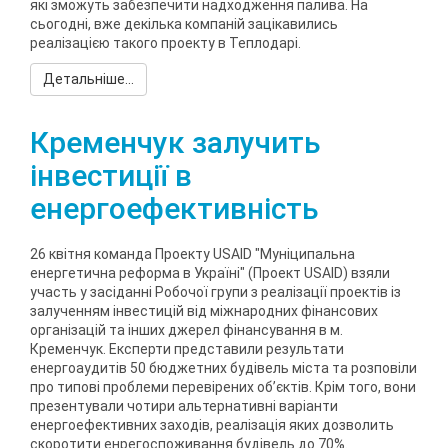
які зможуть забезпечити надходження палива. На
сьогодні, вже декілька компаній зацікавились
реалізацією такого проекту в Теплодарі.
Детальніше...
Кременчук залучить
інвестиції в
енергоефективність
26 квітня команда Проекту USAID "Муніципальна
енергетична реформа в Україні" (Проект USAID) взяли
участь у засіданні Робочої групи з реалізації проектів із
залученням інвестицій від міжнародних фінансових
організацій та інших джерел фінансування в м.
Кременчук. Експерти представили результати
енергоаудитів 50 бюджетних будівель міста та розповіли
про типові проблеми перевірених об’єктів. Крім того, вони
презентували чотири альтернативні варіанти
енергоефективних заходів, реалізація яких дозволить
скоротити енрегоспоживання будівель до 70%.