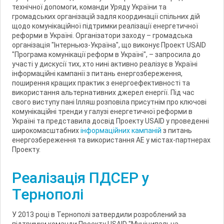
технічної допомоги, команди Уряду України та
громадських організацій задля координації спільних дій
щодо комунікаційної підтримки реалізації енергетичної
реформи в Україні. Організатори заходу – громадська
організація "Інтерньюз-Україна", що виконує Проект USAID
"Програма комунікації реформ в Україні", – запросила до
участі у дискусії тих, хто нині активно реалізує в Україні
інформаційні кампанії з питань енергозбереження,
поширення кращих практик з енергоефективності та
використання альтернативних джерел енергії. Під час
свого виступу пані Ілляш розповіла присутнім про ключові
комунікаційні тренди у галузі енергетичної реформи в
Україні та представила досвід Проекту USAID у проведенні
широкомасштабних
інформаційних кампаній
з питань
енергозбереження та використання АЕ у містах-партнерах
Проекту.
Реалізація ПДСЕР у
Тернополі
У 2013 році в Тернополі затвердили розроблений за
підтримки команди Проекту USAID "Муніципальна