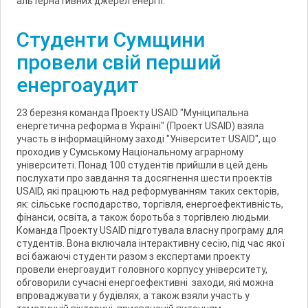
альтернативних джерел енергії.
Студенти Сумщини
провели свій перший
енергоаудит
23 березня команда Проекту USAID "Муніципальна
енергетична реформа в Україні" (Проект USAID) взяла
участь в інформаційному заході "Університет USAID", що
проходив у Сумському Національному аграрному
університеті. Понад 100 студентів прийшли в цей день
послухати про завдання та досягнення шести проектів
USAID, які працюють над реформуванням таких секторів,
як: сільське господарство, торгівля, енергоефективність,
фінанси, освіта, а також боротьба з торгівлею людьми.
Команда Проекту USAID підготувала власну програму для
студентів. Вона включала інтерактивну сесію, під час якої
всі бажаючі студенти разом з експертами проекту
провели енергоаудит головного корпусу університету,
обговорили сучасні енергоефективні заходи, які можна
впроваджувати у будівлях, а також взяли участь у