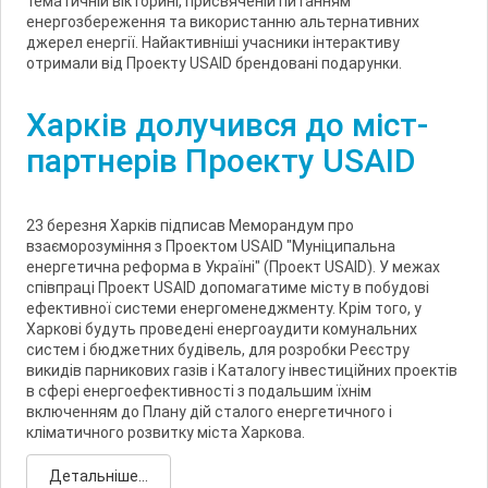
тематичній вікторині, присвяченій питанням
енергозбереження та використанню альтернативних
джерел енергії. Найактивніші учасники інтерактиву
отримали від Проекту USAID брендовані подарунки.
Харків долучився до міст-
партнерів Проекту USAID
23 березня Харків підписав Меморандум про
взаєморозуміння з Проектом USAID "Муніципальна
енергетична реформа в Україні" (Проект USAID). У межах
співпраці Проект USAID допомагатиме місту в побудові
ефективної системи енергоменеджменту. Крім того, у
Харкові будуть проведені енергоаудити комунальних
систем і бюджетних будівель, для розробки Реєстру
викидів парникових газів і Каталогу інвестиційних проектів
в сфері енергоефективності з подальшим їхнім
включенням до Плану дій сталого енергетичного і
кліматичного розвитку міста Харкова.
Детальніше...