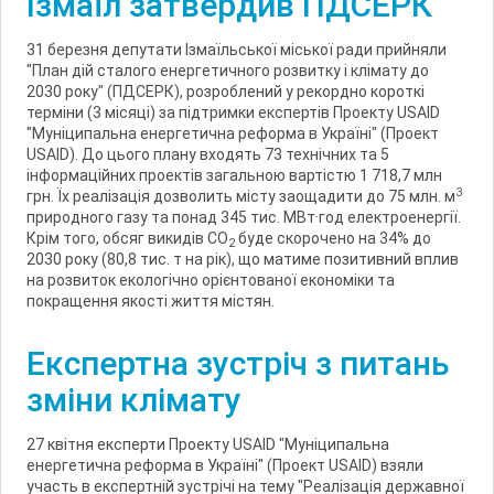
Ізмаїл затвердив ПДСЕРК
31 березня депутати Ізмаїльської міської ради прийняли
"План дій сталого енергетичного розвитку і клімату до
2030 року" (ПДСЕРК), розроблений у рекордно короткі
терміни (3 місяці) за підтримки експертів Проекту USAID
"Муніципальна енергетична реформа в Україні" (Проект
USAID). До цього плану входять 73 технічних та 5
інформаційних проектів загальною вартістю 1 718,7 млн
3
грн. Їх реалізація дозволить місту заощадити до 75 млн. м
природного газу та понад 345 тис. МВт·год електроенергії.
Крім того, обсяг викидів СО
буде скорочено на 34% до
2
2030 року (80,8 тис. т на рік), що матиме позитивний вплив
на розвиток екологічно орієнтованої економіки та
покращення якості життя містян.
Експертна зустріч з питань
зміни клімату
27 квітня експерти Проекту USAID "Муніципальна
енергетична реформа в Україні" (Проект USAID) взяли
участь в експертній зустрічі на тему "Реалізація державної