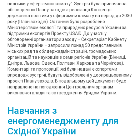
політики у сфері зміни клімату". Зустріч була присвячена
обговоренню Плану заходів з реалізації Концепції
державної політики у сфері зміни клімату на період до 2030
року (План заходів). Останній було розроблено
Міністерством екології та природних ресурсів України за
підтримки експертів Проекту USAID. До участі у
обговоренні організатори заходу – Секретаріат Кабінету
Міністрів України – запросили понад 50 представників
міських рад та облдержадміністрацій, громадських
організацій та науковців з семи регіонів України (Вінниці,
Дніпра, Львова, Одеси, Полтави, Харкова та Чернігова).
Коментарі та пропозиції, які були надані експертами
впродовж зустрічі, будуть відображені у доопрацьованому
проекті Плану заходів. В подальшому цей документ буде
направлено на погодження Центральним органам
виконавчої влади та затвердження Урядом України.
Навчання з
енергоменеджменту для
Східної України