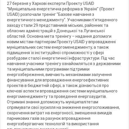
27 березня у Харкові експерти Проекту USAID
"Муніципальна енергетична реформа в Україні" (Проект
USAID) розпочали тренінг "Базове навчання з
енергетичного менеджменту". Учасниками п’ятиденного
заходу стали 29 представників міських, районних та
обласних адміністрацій з Донецької та Луганської
областей. Основна мета тренінгу – надання допомоги
новим містам-партнерам Проекту USAID у впровадженні
муніципальних систем енергоменеджменту, а також
підвищення їх інституційної спроможності у сфері
розбудови сталої енергетичної інфраструктури. Під час
навчання учасники тренінгу ознайомляться з державними
та муніципальними програмами підтримки
енергозбереження, вивчають механізмами залучення
фінансування для впровадження енергоефективних
проектів в бюджетній сфері, а також дізнаються про
ключові аспекти впровадження системи муніципального
енергоменеджменту та проведення енергоаудитів.
Отримані знання допоможуть муніципалітетам
спрямувати свої зусилля на зниження енергоспоживання,
скорочення витрат на енергоносії, зменшення викидів
парникових газів за рахунок впровадження
енергозберігаючих технологій та використання