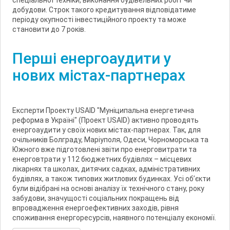
спеціальної техніки, виконання будівельних робіт чи
добудови. Строк такого кредитування відповідатиме
періоду окупності інвестиційного проекту та може
становити до 7 років.
Перші енергоаудити у
нових містах-партнерах
Експерти Проекту USAID "Муніципальна енергетична
реформа в Україні" (Проект USAID) активно проводять
енергоаудити у своїх нових містах-партнерах. Так, для
очільників Болграду, Маріуполя, Одеси, Чорноморська та
Южного вже підготовлені звіти про енерговитрати та
енерговтрати у 112 бюджетних будівлях – місцевих
лікарнях та школах, дитячих садках, адміністративних
будівлях, а також типових житлових будинках. Усі об’єкти
були відібрані на основі аналізу їх технічного стану, року
забудови, значущості соціальних покращень від
впровадження енергоефективних заходів, рівня
споживання енергоресурсів, наявного потенціалу економії.