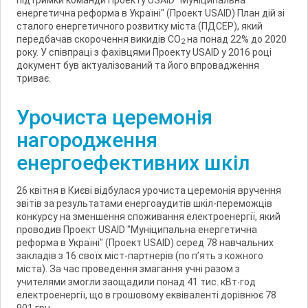
енергетична реформа в Україні" (Проект USAID) План дій зі
сталого енергетичного розвитку міста (ПДСЕР), який
передбачав скорочення викидів СО
на понад 22% до 2020
2
року. У співпраці з фахівцями Проекту USAID у 2016 році
документ був актуалізований та його впровадження
триває.
Урочиста церемонія
нагородження
енергоефективних шкіл
26 квітня в Києві відбулася урочиста церемонія вручення
звітів за результатами енергоаудитів шкіл-переможців
конкурсу на зменшення споживання електроенергії, який
проводив Проект USAID "Муніципальна енергетична
реформа в Україні" (Проект USAID) серед 78 навчальних
закладів з 16 своїх міст-партнерів (по п’ять з кожного
міста). За час проведення змагання учні разом з
учителями змогли заощадили понад 41 тис. кВт∙год
електроенергії, що в грошовому еквіваленті дорівнює 78
901 грн.